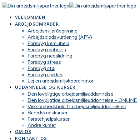
Skip
to
VELKOMMEN
content
ARBEJDSOMRÅDER
Arbejdsmiljørådgivning
Arbejdspladsvurdering (APV)
Forebyg kemiuheld
Forebyg mobning
Forebyg nedslidning
Forebyg stress
Forebyg støj
Forebyg ulykker
Lej en arbejdsmiljøkoordinator
UDDANNELSE OG KURSER
Den lovpligtige arbejdsmiljøuddannelse
Den lovpligtige arbejds­miljø­uddannelse – ONLINE
Virksomhedshold til arbejdsmiljøuddannelsen
Beredskabskurser
Førstehjælpskurser
Andre kurser
OM OS
KONTAKT OS