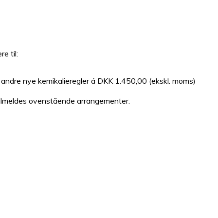
e til:
g andre nye kemikalieregler á DKK 1.450,00 (ekskl. moms)
 tilmeldes ovenstående arrangementer: