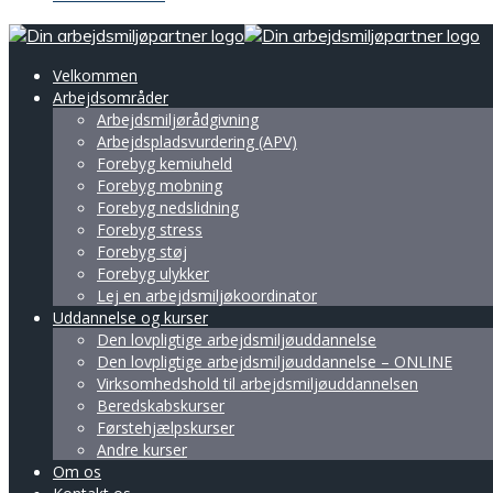
Velkommen
Arbejdsområder
Arbejdsmiljørådgivning
Arbejdspladsvurdering (APV)
Forebyg kemiuheld
Forebyg mobning
Forebyg nedslidning
Forebyg stress
Forebyg støj
Forebyg ulykker
Lej en arbejdsmiljøkoordinator
Uddannelse og kurser
Den lovpligtige arbejdsmiljøuddannelse
Den lovpligtige arbejds­miljø­uddannelse – ONLINE
Virksomhedshold til arbejdsmiljøuddannelsen
Beredskabskurser
Førstehjælpskurser
Andre kurser
Om os