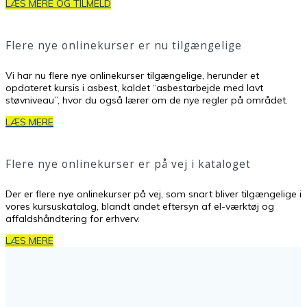
LÆS MERE OG TILMELD
Flere nye onlinekurser er nu tilgængelige
Vi har nu flere nye onlinekurser tilgængelige, herunder et
opdateret kursis i asbest, kaldet “asbestarbejde med lavt
støvniveau”, hvor du også lærer om de nye regler på området.
LÆS MERE
Flere nye onlinekurser er på vej i kataloget
Der er flere nye onlinekurser på vej, som snart bliver tilgængelige i
vores kursuskatalog, blandt andet eftersyn af el-værktøj og
affaldshåndtering for erhverv.
LÆS MERE