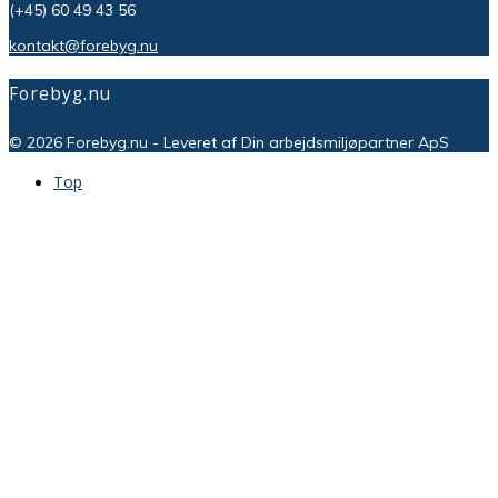
(+45) 60 49 43 56
kontakt@forebyg.nu
Forebyg.nu
© 2026 Forebyg.nu - Leveret af Din arbejdsmiljøpartner ApS
Top