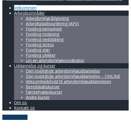
Velkommen
Arbejdsområder
Arbejdsmiljørådgivning
Arbejdspladsvurdering (APV)
Forebyg kemiuheld
Forebyg mobning
Forebyg nedslidning
Forebyg stress
Forebyg støj
Forebyg ulykker
Lej en arbejdsmiljøkoordinator
Uddannelse og kurser
Den lovpligtige arbejdsmiljøuddannelse
Den lovpligtige arbejds­miljø­uddannelse – ONLINE
Virksomhedshold til arbejdsmiljøuddannelsen
Beredskabskurser
Førstehjælpskurser
Andre kurser
Om os
Kontakt os
Bliv ringet op