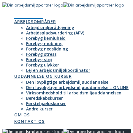
Skip
to
VELKOMMEN
content
ARBEJDSOMRÅDER
Arbejdsmiljørådgivning
Arbejdspladsvurdering (APV)
Forebyg kemiuheld
Forebyg mobning
Forebyg nedslidning
Forebyg stress
Forebyg støj
Forebyg ulykker
Lej en arbejdsmiljøkoordinator
UDDANNELSE OG KURSER
Den lovpligtige arbejdsmiljøuddannelse
Den lovpligtige arbejds­miljø­uddannelse – ONLINE
Virksomhedshold til arbejdsmiljøuddannelsen
Beredskabskurser
Førstehjælpskurser
Andre kurser
OM OS
KONTAKT OS