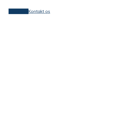
Læs mere
Kontakt os