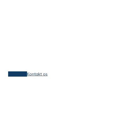
Forebyg.nu »
Stress
Har du det godt på dit arbejde? Ellers skal
der gøres noget ved det.
Læs mere
Kontakt os