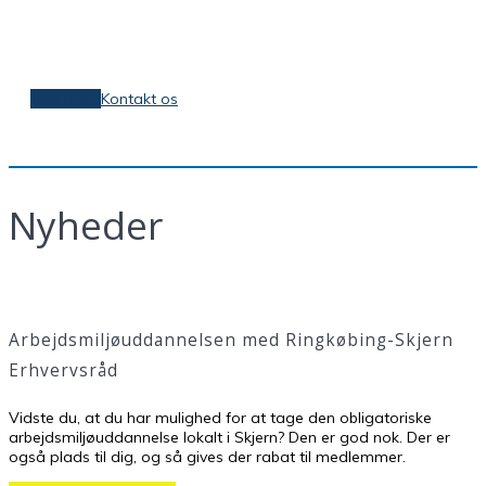
og hjælper dig med at vælge det bedste
øreværn.
Læs mere
Kontakt os
Nyheder
Arbejdsmiljøuddannelsen med Ringkøbing-Skjern
Erhvervsråd
Vidste du, at du har mulighed for at tage den obligatoriske
arbejdsmiljøuddannelse lokalt i Skjern? Den er god nok. Der er
også plads til dig, og så gives der rabat til medlemmer.