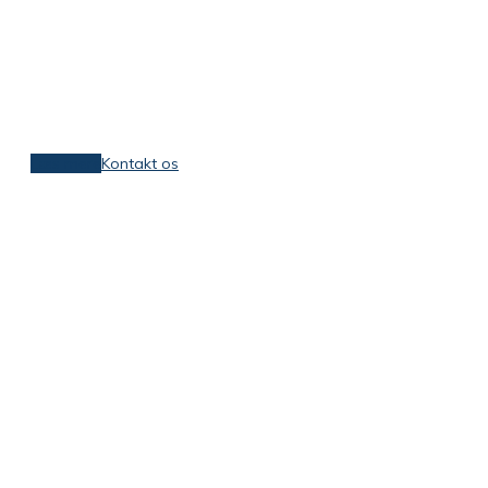
Den er lovpligtig, den gør jeres arbejdsdag
bedre og vi kan hjælpe jer med den.
Læs mere
Kontakt os