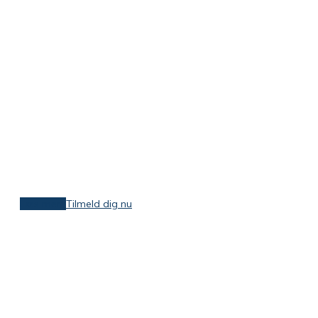
gennemføre
arbejdsmiljøuddann
100 % ONLINE
Klik for at læse mere eller tilmeld dig nu
Læs mere
Tilmeld dig nu