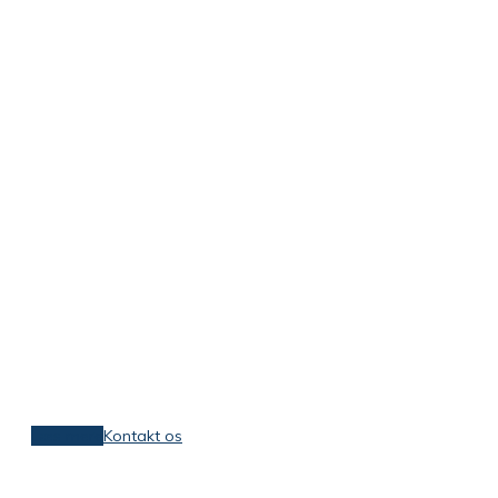
Forebyg.nu »
Nedslidning
Din krop skal ikke kun holde til hele dit
arbejdsliv. Den skal holde til hele dit liv. Vi
hjælper dig.
Læs mere
Kontakt os